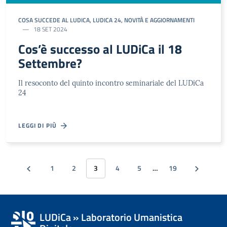
COSA SUCCEDE AL LUDICA
,
LUDICA 24
,
NOVITÀ E AGGIORNAMENTI
18 SET 2024
Cos’è successo al LUDiCa il 18
Settembre?
Il resoconto del quinto incontro seminariale del LUDiCa
24
LEGGI DI PIÙ
1
2
3
4
5
…
19
LUDiCa » Laboratorio Umanistica