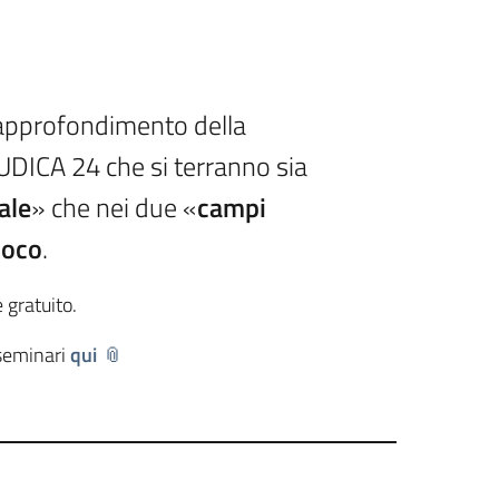
i approfondimento della
ICA 24 che si terranno sia
ale
» che nei due «
campi
ioco
.
 gratuito.
 seminari
qui