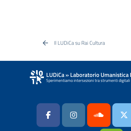
Il LUDiCa su Rai Cultura
LUDiCa » Laboratorio Umanistica 
Sperimentiamo intersezioni tra strumenti digitali 