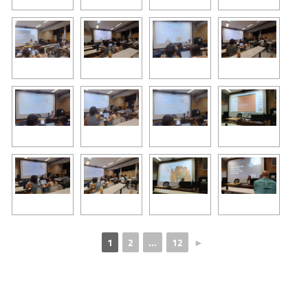
1
2
...
12
►