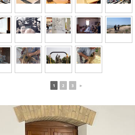
1
2
3
►