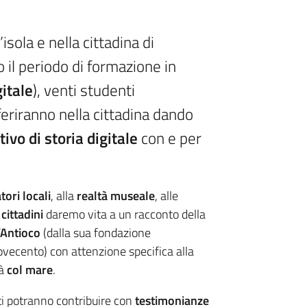
’isola e nella cittadina di
o il periodo di formazione in
itale
), venti studenti
sferiranno nella cittadina dando
ivo di storia digitale
con e per
ori locali
, alla
realtà museale
, alle
 cittadini
daremo vita a un racconto della
’Antioco
(dalla sua fondazione
ovecento) con attenzione specifica alla
tà
col mare
.
lti potranno contribuire con
testimonianze