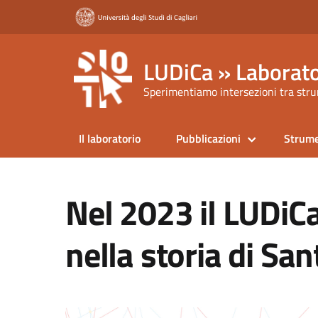
LUDiCa » Laborato
Sperimentiamo intersezioni tra strum
Il laboratorio
Pubblicazioni
Strume
Nel 2023 il LUDiCa
nella storia di San