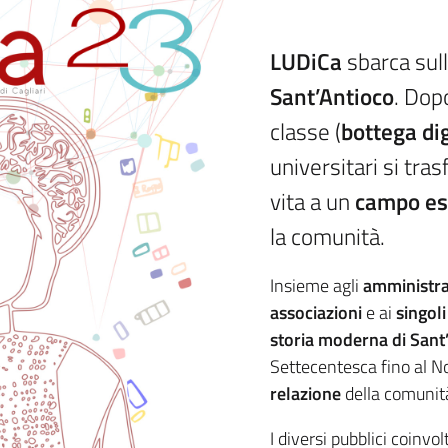
LUDiCa
sbarca sull
Sant’Antioco
. Dop
classe (
bottega dig
universitari si tra
vita a un
campo est
la comunità.
Insieme agli
amministrat
associazioni
e ai
singoli
storia moderna di Sant
Settecentesca fino al N
relazione
della comuni
I diversi pubblici coinvo