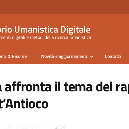
rio Umanistica Digitale
enti digitali e metodi della ricerca umanistica
nti & Risorse
Novità e aggiornamenti
Contatti
 affronta il tema del r
t’Antioco