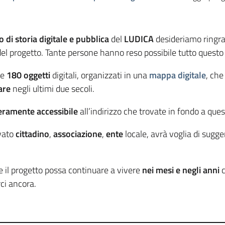
 di storia digitale e pubblica
del
LUDICA
desideriamo ringraz
 del progetto. Tante persone hanno reso possibile tutto quest
re
180 oggetti
digitali, organizzati in una
mappa digitale
, ch
are
negli ultimi due secoli.
eramente accessibile
all’indirizzo che trovate in fondo a que
ivato
cittadino
,
associazione
,
ente
locale, avrà voglia di sugge
e il progetto possa continuare a vivere
nei mesi e negli anni
c
ci ancora.