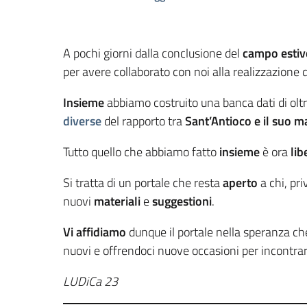
A pochi giorni dalla conclusione del
campo estivo
per avere collaborato con noi alla realizzazione
Insieme
abbiamo costruito una banca dati di olt
diverse
del rapporto tra
Sant’Antioco e il suo m
Tutto quello che abbiamo fatto
insieme
è ora
lib
Si tratta di un portale che resta
aperto
a chi, pr
nuovi
materiali
e
suggestioni
.
Vi affidiamo
dunque il portale nella speranza ch
nuovi e offrendoci nuove occasioni per incontrar
LUDiCa 23