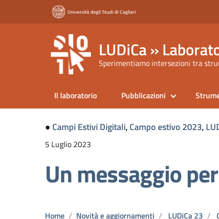
LUDiCa » Laborato
Sperimentiamo intersezioni tra strum
Il laboratorio
Pubblicazioni
Strume
●
Campi Estivi Digitali
,
Campo estivo 2023
,
LUD
5 Luglio 2023
Un messaggio per 
Home
Novità e aggiornamenti
LUDiCa 23