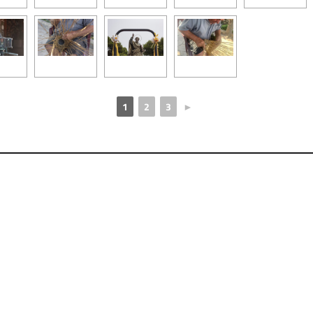
1
2
3
►
.