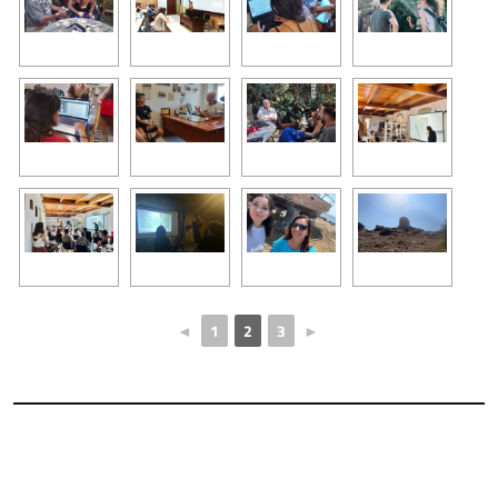
◄
1
2
3
►