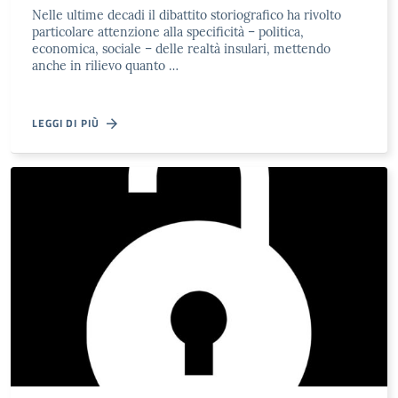
Nelle ultime decadi il dibattito storiografico ha rivolto
particolare attenzione alla specificità – politica,
economica, sociale – delle realtà insulari, mettendo
anche in rilievo quanto …
LEGGI DI PIÙ