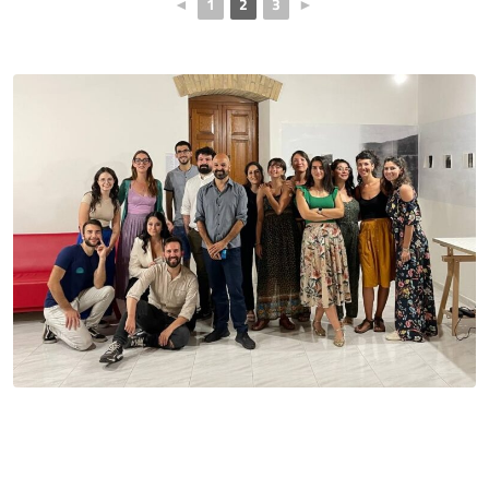
◄
1
2
3
►