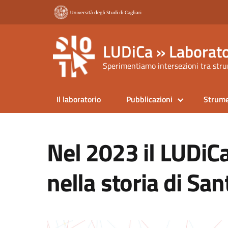
LUDiCa » Laborato
Sperimentiamo intersezioni tra strum
Il laboratorio
Pubblicazioni
Strume
Nel 2023 il LUDiCa
nella storia di San