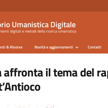
rio Umanistica Digitale
enti digitali e metodi della ricerca umanistica
nti & Risorse
Novità e aggiornamenti
Contatti
 affronta il tema del r
t’Antioco