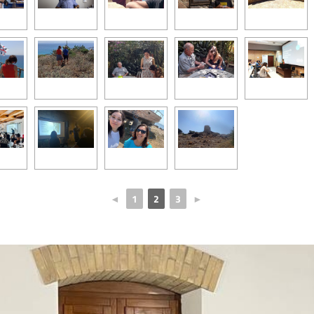
◄
1
2
3
►