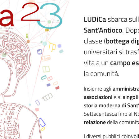
LUDiCa
sbarca sull
Sant’Antioco
. Dop
classe (
bottega dig
universitari si tra
vita a un
campo est
la comunità.
Insieme agli
amministrat
associazioni
e ai
singoli
storia moderna di Sant
Settecentesca fino al N
relazione
della comuni
I diversi pubblici coinvo