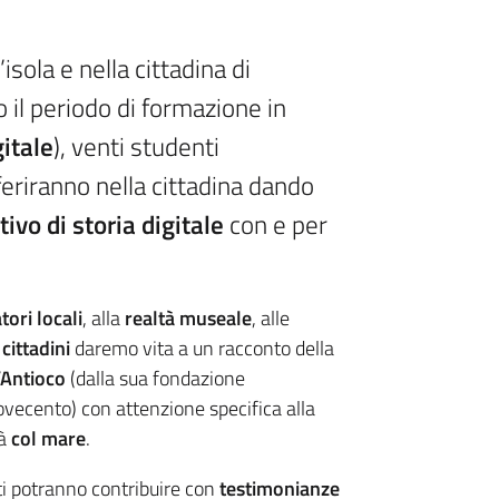
’isola e nella cittadina di
o il periodo di formazione in
itale
), venti studenti
sferiranno nella cittadina dando
ivo di storia digitale
con e per
ori locali
, alla
realtà museale
, alle
 cittadini
daremo vita a un racconto della
’Antioco
(dalla sua fondazione
ovecento) con attenzione specifica alla
tà
col mare
.
lti potranno contribuire con
testimonianze