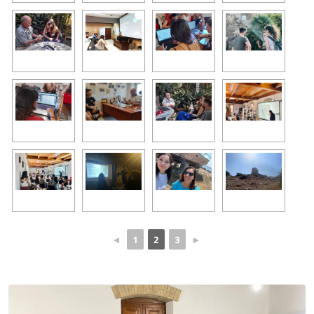
◄
1
2
3
►