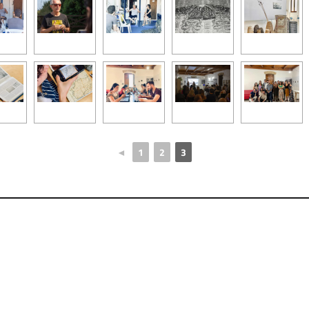
◄
1
2
3