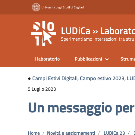
LUDiCa » Laborato
Sperimentiamo intersezioni tra strum
Il laboratorio
Pubblicazioni
Strume
●
Campi Estivi Digitali
,
Campo estivo 2023
,
LUD
5 Luglio 2023
Un messaggio per 
Home
Novità e aggiornamenti
LUDiCa 23