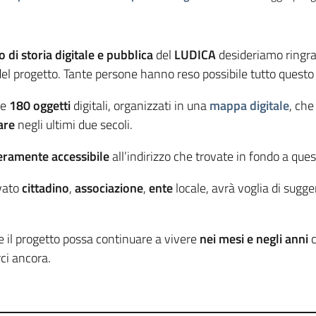
 di storia digitale e pubblica
del
LUDICA
desideriamo ringraz
 del progetto. Tante persone hanno reso possibile tutto quest
re
180 oggetti
digitali, organizzati in una
mappa digitale
, ch
are
negli ultimi due secoli.
eramente accessibile
all’indirizzo che trovate in fondo a que
ivato
cittadino
,
associazione
,
ente
locale, avrà voglia di sugge
e il progetto possa continuare a vivere
nei mesi e negli anni
c
ci ancora.