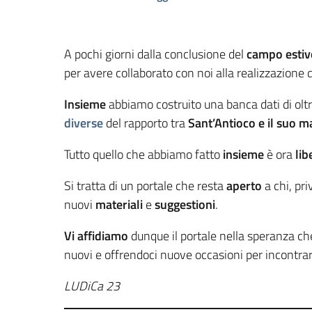
A pochi giorni dalla conclusione del
campo estivo
per avere collaborato con noi alla realizzazione
Insieme
abbiamo costruito una banca dati di olt
diverse
del rapporto tra
Sant’Antioco e il suo m
Tutto quello che abbiamo fatto
insieme
è ora
lib
Si tratta di un portale che resta
aperto
a chi, pr
nuovi
materiali
e
suggestioni
.
Vi affidiamo
dunque il portale nella speranza ch
nuovi e offrendoci nuove occasioni per incontrar
LUDiCa 23