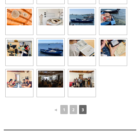
◄
1
2
3