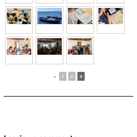
◄
1
2
3