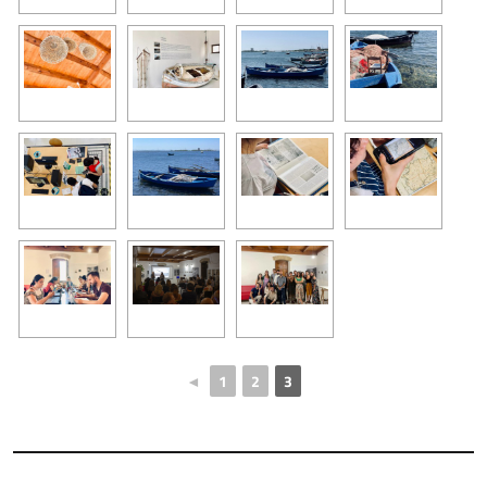
◄
1
2
3