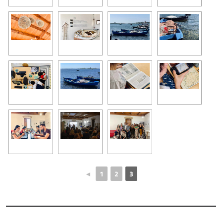
◄
1
2
3