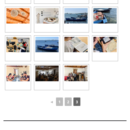
◄
1
2
3