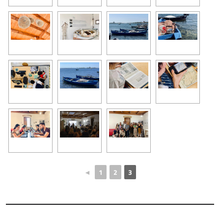
◄
1
2
3