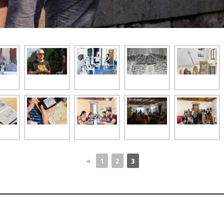
◄
1
2
3