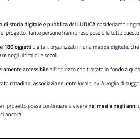
 di storia digitale e pubblica
del
LUDICA
desideriamo ringraz
 del progetto. Tante persone hanno reso possibile tutto quest
re
180 oggetti
digitali, organizzati in una
mappa digitale
, ch
are
negli ultimi due secoli.
eramente accessibile
all’indirizzo che trovate in fondo a que
ivato
cittadino
,
associazione
,
ente
locale, avrà voglia di sugge
e il progetto possa continuare a vivere
nei mesi e negli anni
c
ci ancora.