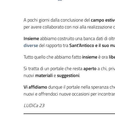
A pochi giorni dalla conclusione del
campo estivo
per avere collaborato con noi alla realizzazione
Insieme
abbiamo costruito una banca dati di olt
diverse
del rapporto tra
Sant’Antioco e il suo m
Tutto quello che abbiamo fatto
insieme
è ora
lib
Si tratta di un portale che resta
aperto
a chi, pr
nuovi
materiali
e
suggestioni
.
Vi affidiamo
dunque il portale nella speranza ch
nuovi e offrendoci nuove occasioni per incontrar
LUDiCa 23