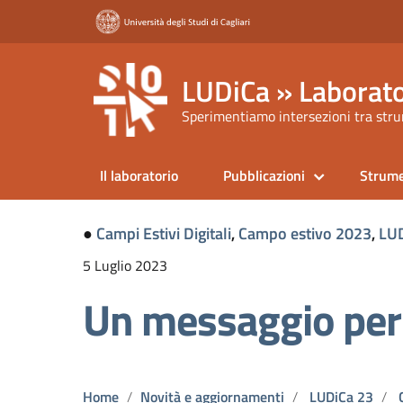
LUDiCa » Laborato
Sperimentiamo intersezioni tra strum
Il laboratorio
Pubblicazioni
Strume
●
Campi Estivi Digitali
,
Campo estivo 2023
,
LUD
5 Luglio 2023
Un messaggio per 
Home
Novità e aggiornamenti
LUDiCa 23