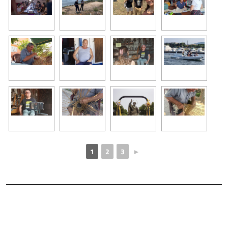
1
2
3
►