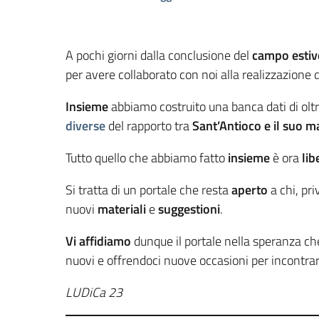
A pochi giorni dalla conclusione del
campo estivo
per avere collaborato con noi alla realizzazione
Insieme
abbiamo costruito una banca dati di olt
diverse
del rapporto tra
Sant’Antioco e il suo m
Tutto quello che abbiamo fatto
insieme
è ora
lib
Si tratta di un portale che resta
aperto
a chi, pr
nuovi
materiali
e
suggestioni
.
Vi affidiamo
dunque il portale nella speranza ch
nuovi e offrendoci nuove occasioni per incontrar
LUDiCa 23