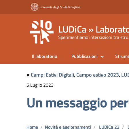
LUDiCa » Laborato
Sperimentiamo intersezioni tra strum
Il laboratorio
Pubblicazioni
Strume
●
Campi Estivi Digitali
,
Campo estivo 2023
,
LUD
5 Luglio 2023
Un messaggio per 
Home
Novità e aggiornamenti
LUDiCa 23