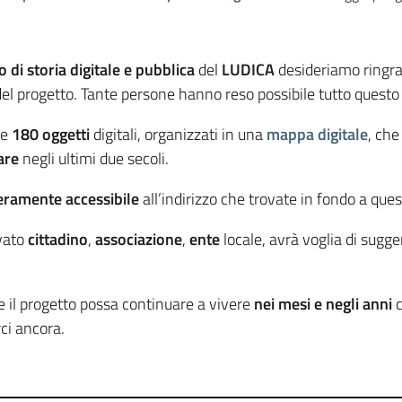
 di storia digitale e pubblica
del
LUDICA
desideriamo ringraz
 del progetto. Tante persone hanno reso possibile tutto quest
re
180 oggetti
digitali, organizzati in una
mappa digitale
, ch
are
negli ultimi due secoli.
eramente accessibile
all’indirizzo che trovate in fondo a que
ivato
cittadino
,
associazione
,
ente
locale, avrà voglia di sugge
e il progetto possa continuare a vivere
nei mesi e negli anni
c
ci ancora.