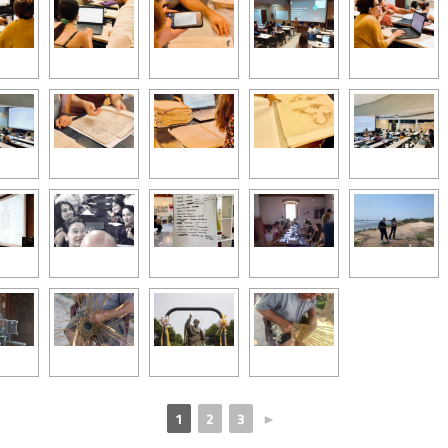
1
2
3
►