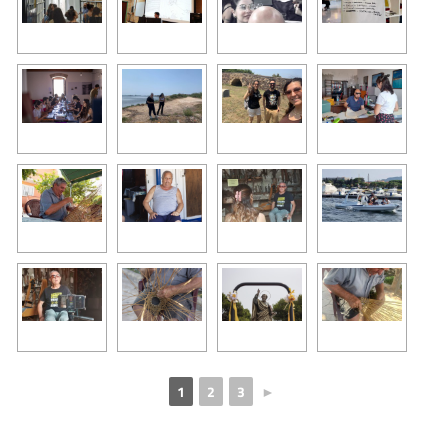
1
2
3
►