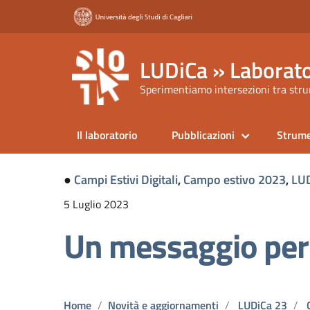
LUDiCa » Laborato
Sperimentiamo intersezioni tra strum
Il laboratorio
Pubblicazioni
Strume
●
Campi Estivi Digitali
,
Campo estivo 2023
,
LUD
5 Luglio 2023
Un messaggio per 
Home
Novità e aggiornamenti
LUDiCa 23