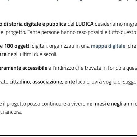
 di storia digitale e pubblica
del
LUDICA
desideriamo ringraz
 del progetto. Tante persone hanno reso possibile tutto quest
re
180 oggetti
digitali, organizzati in una
mappa digitale
, ch
are
negli ultimi due secoli.
eramente accessibile
all’indirizzo che trovate in fondo a que
ivato
cittadino
,
associazione
,
ente
locale, avrà voglia di sugge
e il progetto possa continuare a vivere
nei mesi e negli anni
c
ci ancora.