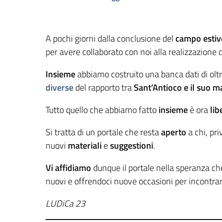
A pochi giorni dalla conclusione del
campo estivo
per avere collaborato con noi alla realizzazione
Insieme
abbiamo costruito una banca dati di olt
diverse
del rapporto tra
Sant’Antioco e il suo m
Tutto quello che abbiamo fatto
insieme
è ora
lib
Si tratta di un portale che resta
aperto
a chi, pr
nuovi
materiali
e
suggestioni
.
Vi affidiamo
dunque il portale nella speranza ch
nuovi e offrendoci nuove occasioni per incontrar
LUDiCa 23