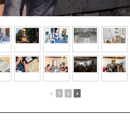
◄
1
2
3