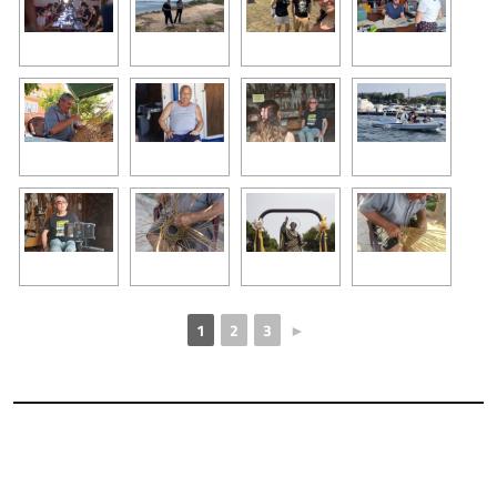
1
2
3
►