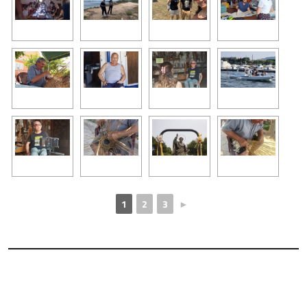
1
2
3
►